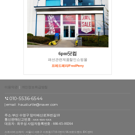
6pm닷컴
패션관련제품할인쇼핑몰
프레드페리/FredPerry
이용약관
|
개인정보취급방침
010-5536-6544
| email : hausturtle@naver.com
주소:부산 수영구 망미배산로36번길18
통신판매신고번호 : xxx-xxx-xxx
대표자 : 최우성 사업자등록번호 : 666-65-00264
스트서버 소재지 : 서울시 서초구 서초동 1710-1번지 SK브로드밴드 IDC센터