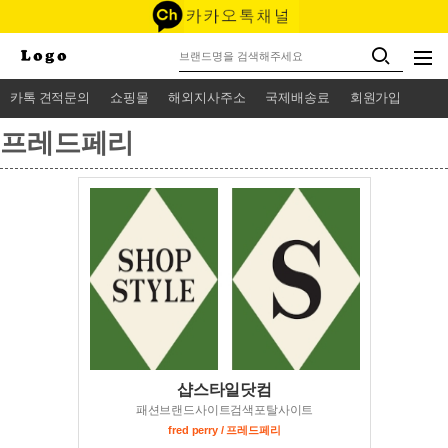
카톡 견적문의
쇼핑몰
해외지사주소
국제배송료
회원가입
프레드페리
샵스타일닷컴
패션브랜드사이트검색포탈사이트
fred perry / 프레드페리