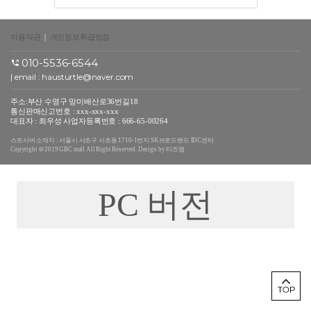
이용약관
|
개인정보취급방침
010-5536-6544
| email : hausturtle@naver.com
주소:부산 수영구 망미배산로36번길18
통신판매신고번호 : xxx-xxx-xxx
대표자 : 최우성 사업자등록번호 : 666-65-00264
스트서버 소재지 : 서울시 서초구 서초동 1710-1번지 SK브로드밴드 IDC센터
Copyright ＠2019 GBC mall All Right Reserved. Design by 티즈엠
PC 버전