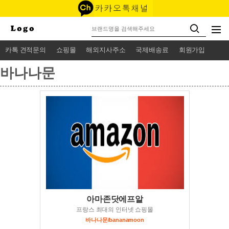
카톡 견적문의
쇼핑몰
해외지사주소
국제배송료
회원가입
바나나문
아마존닷에프알
프랑스 최대의 인터넷 쇼핑몰
바나나문/bananamoon