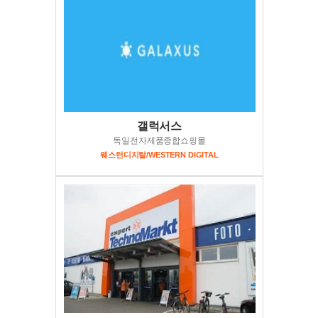
갤럭서스
독일전자제품종합쇼핑몰
웨스턴디지탈/WESTERN DIGITAL