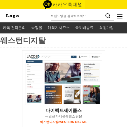
카톡 견적문의
쇼핑몰
해외지사주소
국제배송료
회원가입
웨스턴디지탈
다이렉트제이콥스
독일전자제품종합쇼핑몰
웨스턴디지탈/WESTERN DIGITAL