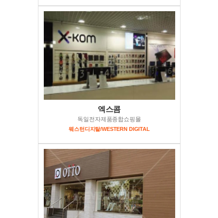
엑스콤
독일전자제품종합쇼핑몰
웨스턴디지탈/WESTERN DIGITAL