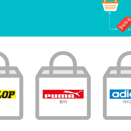
퓨마
아디