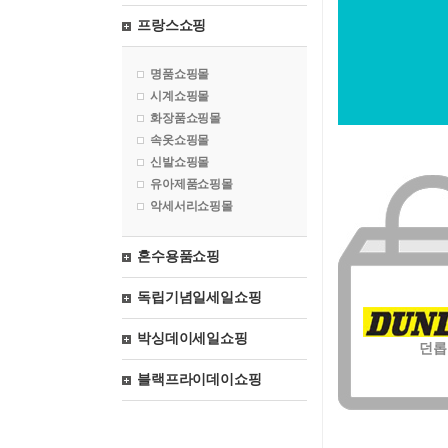
프랑스쇼핑
명품쇼핑몰
시계쇼핑몰
화장품쇼핑몰
속옷쇼핑몰
신발쇼핑몰
유아제품쇼핑몰
악세서리쇼핑몰
혼수용품쇼핑
독립기념일세일쇼핑
박싱데이세일쇼핑
던롭
블랙프라이데이쇼핑