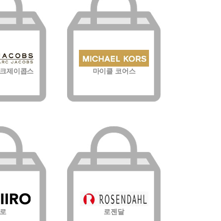
크제이콥스
마이클 코어스
로
로젠달