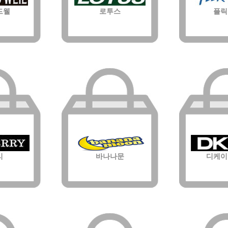
드웰
로투스
플릭
리
바나나문
디케이