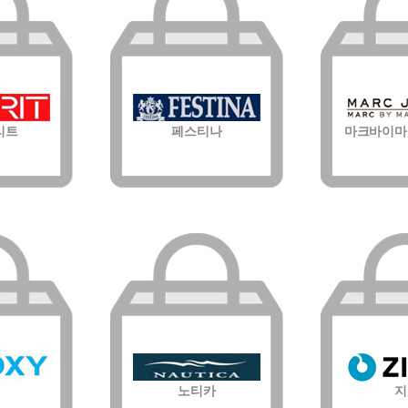
리트
페스티나
마크바이마
노티카
지