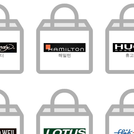
디
해밀턴
휴고