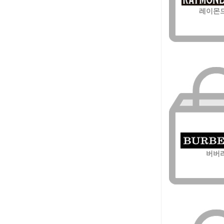
레이몬
버버