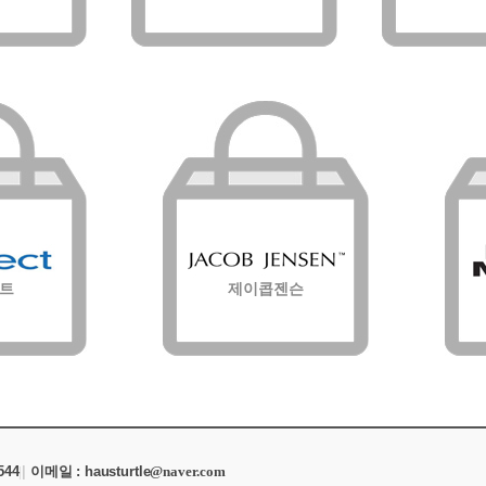
트
제이콥젠슨
544
|
|
이메일 : hausturtle
@naver.com