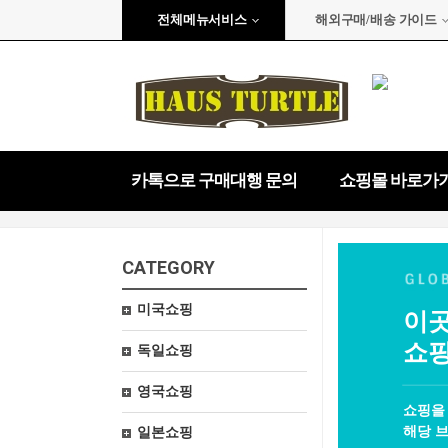
전체메뉴서비스
해외구매/배송 가이드
카톡으로 구매대행 문의
쇼핑몰 바로가
CATEGORY
미국쇼핑
이곳
쇼핑
독일쇼핑
영국쇼핑
쇼핑을
해당 브
일본쇼핑