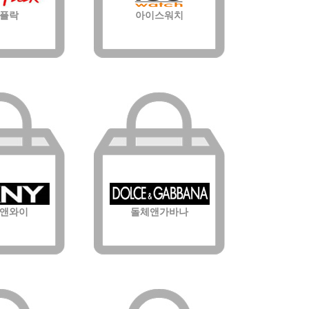
플락
아이스워치
앤와이
돌체앤가바나