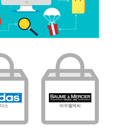
다스
바우멜메씨