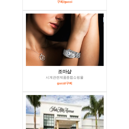
구찌/gucci
조마샵
시계관련제품종합쇼핑몰
gucci/구찌