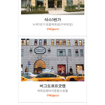
삭스5번가
뉴욕5번가 명품백화점(구찌매장)
구찌/gucci
버그도르프굿맨
백화점형태의종합쇼핑몰
구찌/gucci