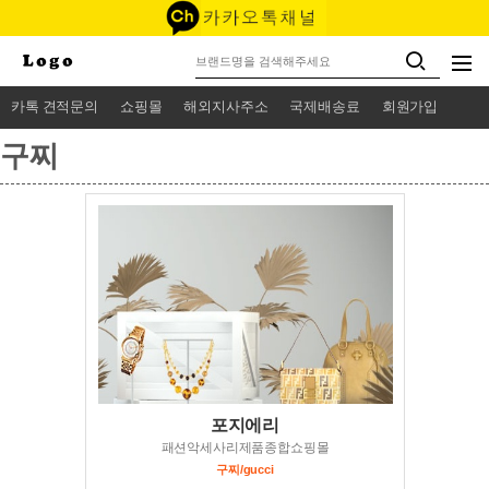
카톡 견적문의
쇼핑몰
해외지사주소
국제배송료
회원가입
구찌
포지에리
패션악세사리제품종합쇼핑몰
구찌/gucci