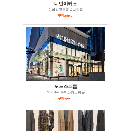
니만마커스
미국최고급명품백화점
구찌/gucci
노드스트롬
미국중산층백화점쇼핑몰
구찌/gucci