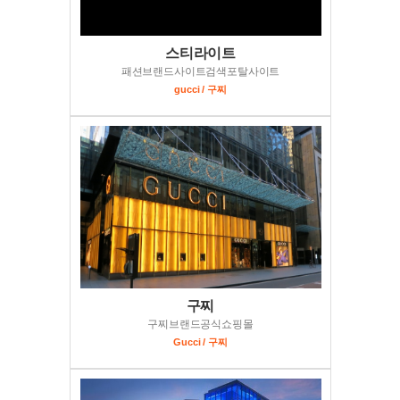
스티라이트
패션브랜드사이트검색포탈사이트
gucci / 구찌
구찌
구찌브랜드공식쇼핑몰
Gucci / 구찌