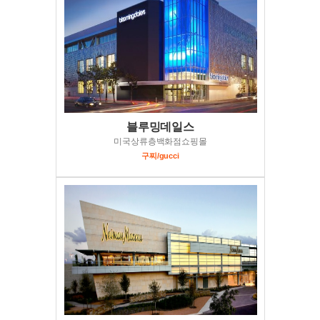
블루밍데일스
미국상류층백화점쇼핑몰
구찌/gucci