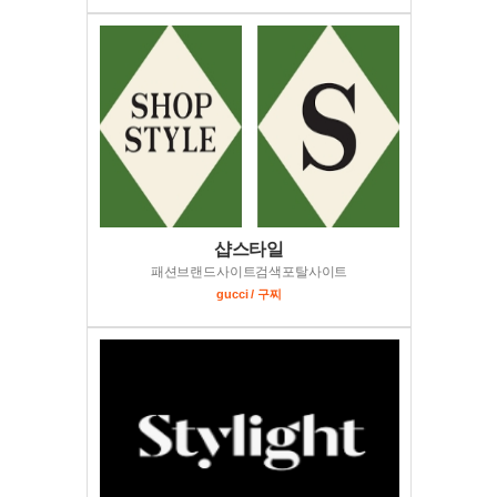
샵스타일
패션브랜드사이트검색포탈사이트
gucci / 구찌