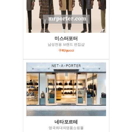
미스터포터
남성전용 브랜드 편집샵
구찌/gucci
네타포르테
영국최대의명품쇼핑몰